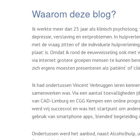
Waarom deze blog?
Ik werkte meer dan 25 jaar als klinisch psycholoog,
depressie, verslaving en eetproblemen. In hulpverl
met de vraag zitten of die individuele hulpverlenin
plaat’ is. Omdat ik rond de eeuwwisseling ook met
via internet grotere groepen mensen te kunnen berei
zich ergens moesten presenteren als ‘patiënt’ of ‘clië
Ik had ondertussen Vincent Verbruggen leren kenn
samenwerken was. Via een aantal toevalligheden (d
van CAD-Limburg en CGG Kempen een online progr
werd vrij succesvol en was het startpunt om ander
gebruik van smartphone apps, ‘blended’ begeleiding 
Ondertussen werd het aanbod, naast Alcoholhulp, u