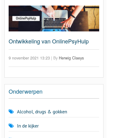
Ontwikkeling van OnlinePsyHulp
9 november 2021 13:23
|
By
Herwig Claeys
Onderwerpen
Alcohol, drugs & gokken
In de kijker