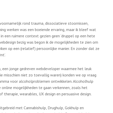
 voornamelijk rond trauma, dissociatieve stoornissen,
ening werken was een boeiende ervaring, maar ik bleef wat
g in een ruimere context gezien geen ‘druppel op een hete
 webdesign bezig was begon ik de mogelijkheden te zien om
ken op een (relatief) persoonlijke manier. En zonder dat ze
nt’.
en, een jonge gedreven webdeveloper waarmee het leuk
ie misschien niet zo toevallig waren) konden we op vraag
amma voor alcoholproblemen ontwikkelen. Alcoholhulp
e online mogelijkheden te gaan verkennen, zoals het
of therapie, wearables, UX design en persuasive design.
itgebreid met Cannabishulp, Drughulp, Gokhulp en