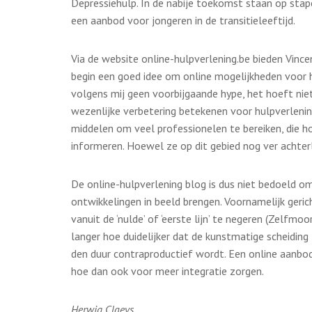
Depressiehulp. In de nabije toekomst staan op stape
een aanbod voor jongeren in de transitieleeftijd.
Via de website online-hulpverlening.be bieden Vince
begin een goed idee om online mogelijkheden voor h
volgens mij geen voorbijgaande hype, het hoeft niet
wezenlijke verbetering betekenen voor hulpverlenin
middelen om veel professionelen te bereiken, die h
informeren. Hoewel ze op dit gebied nog ver achte
De online-hulpverlening blog is dus niet bedoeld 
ontwikkelingen in beeld brengen. Voornamelijk geri
vanuit de ‘nulde’ of ‘eerste lijn’ te negeren (Zelfmo
langer hoe duidelijker dat de kunstmatige scheiding t
den duur contraproductief wordt. Een online aanbod
hoe dan ook voor meer integratie zorgen.
Herwig Claeys