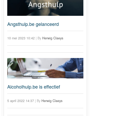
Angsthulp.be gelanceerd
10 mei 2023 10:42
|
By
Herwig Claeys
Alcoholhulp.be is effectief
5 april 2022 14:37
|
By
Herwig Claeys