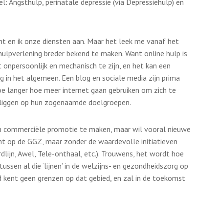
l: Angsthulp, perinatale depressie (via Depressiehulp) en
nt en ik onze diensten aan. Maar het leek me vanaf het
ulpverlening breder bekend te maken. Want online hulp is
 onpersoonlijk en mechanisch te zijn, en het kan een
g in het algemeen. Een blog en sociale media zijn prima
oe langer hoe meer internet gaan gebruiken om zich te
rliggen op hun zogenaamde doelgroepen.
om commerciële promotie te maken, maar wil vooral nieuwe
cht op de GGZ, maar zonder de waardevolle initiatieven
ordlijn, Awel, Tele-onthaal, etc.). Trouwens, het wordt hoe
ussen al die ‘lijnen’ in de welzijns- en gezondheidszorg op
 kent geen grenzen op dat gebied, en zal in de toekomst