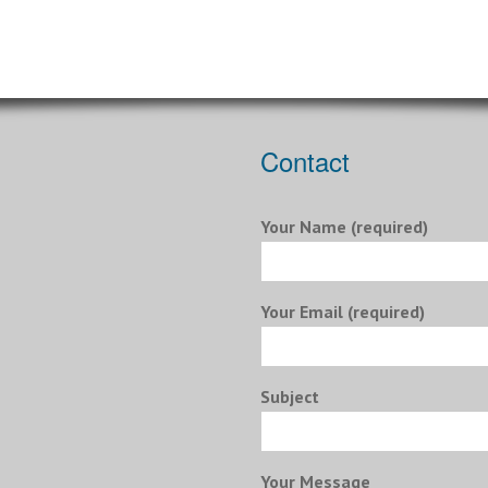
Contact
Your Name (required)
Your Email (required)
Subject
Your Message