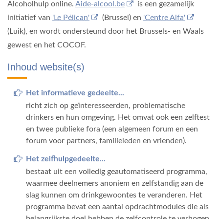
Alcoholhulp online.
Aide-alcool.be
is een gezamelijk
initiatief van
'Le Pélican'
(Brussel) en
'Centre Alfa'
(Luik), en wordt ondersteund door het Brussels- en Waals
gewest en het COCOF.
Inhoud website(s)
Het informatieve gedeelte...
richt zich op geïnteresseerden, problematische
drinkers en hun omgeving. Het omvat ook een zelftest
en twee publieke fora (een algemeen forum en een
forum voor partners, familieleden en vrienden).
Het zelfhulpgedeelte...
bestaat uit een volledig geautomatiseerd programma,
waarmee deelnemers anoniem en zelfstandig aan de
slag kunnen om drinkgewoontes te veranderen. Het
programma bevat een aantal opdrachtmodules die als
belangrijkste doel hebben de zelfcontrole te verhogen,