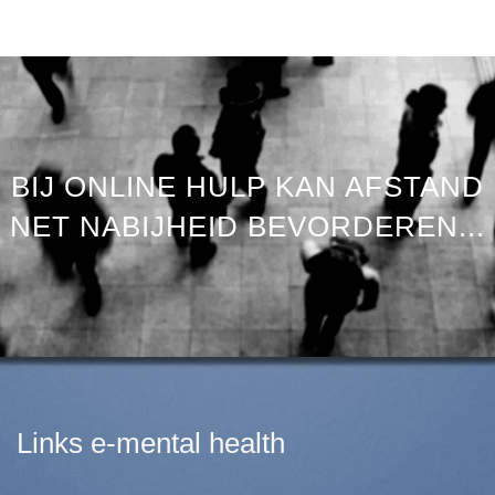
BIJ ONLINE HULP KAN AFSTAND
NET NABIJHEID BEVORDEREN...
Links e-mental health