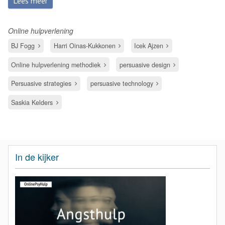
Lees meer
Online hulpverlening
BJ Fogg
Harri Oinas-Kukkonen
Icek Ajzen
Online hulpverlening methodiek
persuasive design
Persuasive strategies
persuasive technology
Saskia Kelders
In de kijker