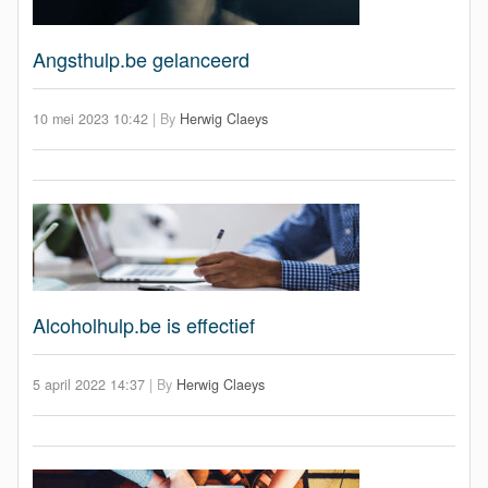
Angsthulp.be gelanceerd
10 mei 2023 10:42
|
By
Herwig Claeys
Alcoholhulp.be is effectief
5 april 2022 14:37
|
By
Herwig Claeys