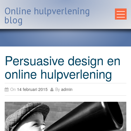
Skip
Online hulpverlening
to
content
blog
Persuasive design en
online hulpverlening
On
14 februari 2015
By
admin