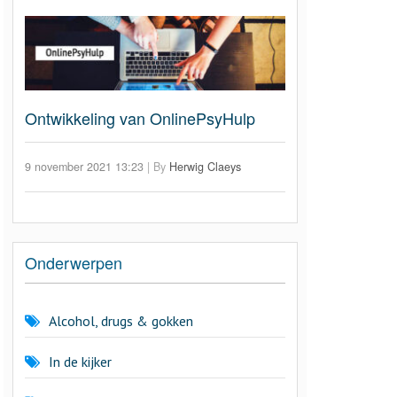
Ontwikkeling van OnlinePsyHulp
9 november 2021 13:23
|
By
Herwig Claeys
Onderwerpen
Alcohol, drugs & gokken
In de kijker