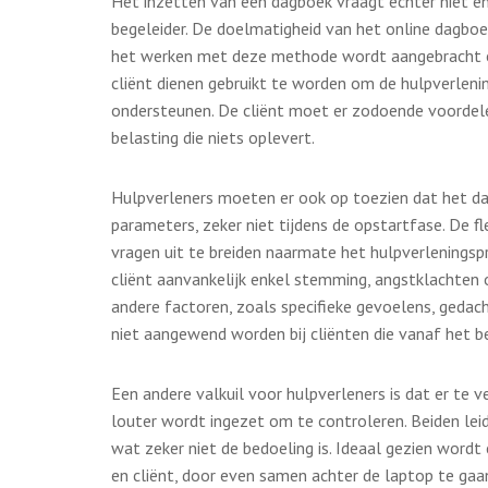
Het inzetten van een dagboek vraagt echter niet en
begeleider. De doelmatigheid van het online dagbo
het werken met deze methode wordt aangebracht én
cliënt dienen gebruikt te worden om de hulpverleni
ondersteunen. De cliënt moet er zodoende voordele
belasting die niets oplevert.
Hulpverleners moeten er ook op toezien dat het d
parameters, zeker niet tijdens de opstartfase. De f
vragen uit te breiden naarmate het hulpverleningspr
cliënt aanvankelijk enkel stemming, angstklachten o
andere factoren, zoals specifieke gevoelens, gedac
niet aangewend worden bij cliënten die vanaf het be
Een andere valkuil voor hulpverleners is dat er te
louter wordt ingezet om te controleren. Beiden lei
wat zeker niet de bedoeling is. Ideaal gezien word
en cliënt, door even samen achter de laptop te gaa