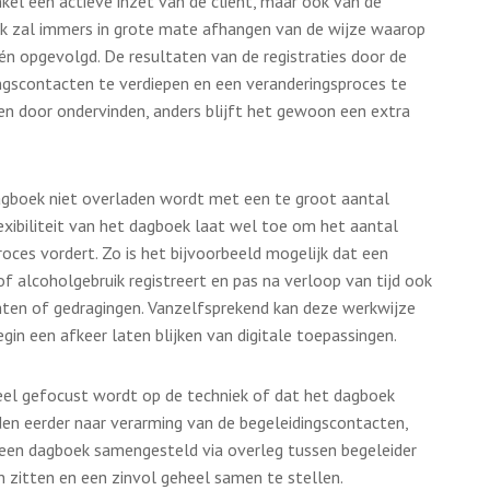
kel een actieve inzet van de cliënt, maar ook van de
ek zal immers in grote mate afhangen van de wijze waarop
 opgevolgd. De resultaten van de registraties door de
ngscontacten te verdiepen en een veranderingsproces te
n door ondervinden, anders blijft het gewoon een extra
agboek niet overladen wordt met een te groot aantal
lexibiliteit van het dagboek laat wel toe om het aantal
oces vordert. Zo is het bijvoorbeeld mogelijk dat een
f alcoholgebruik registreert en pas na verloop van tijd ook
hten of gedragingen. Vanzelfsprekend kan deze werkwijze
gin een afkeer laten blijken van digitale toepassingen.
 veel gefocust wordt op de techniek of dat het dagboek
den eerder naar verarming van de begeleidingscontacten,
t een dagboek samengesteld via overleg tussen begeleider
n zitten en een zinvol geheel samen te stellen.