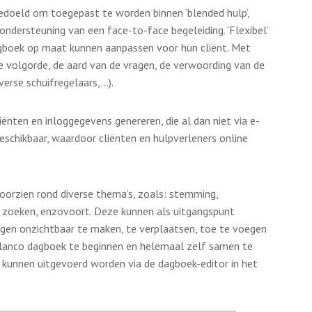
 bedoeld om toegepast te worden binnen ‘blended hulp’,
ondersteuning van een face-to-face begeleiding. ‘Flexibel’
agboek op maat kunnen aanpassen voor hun cliënt. Met
volgorde, de aard van de vragen, de verwoording van de
verse schuifregelaars,…).
nten en inloggegevens genereren, die al dan niet via e-
eschikbaar, waardoor cliënten en hulpverleners online
oorzien rond diverse thema’s, zoals: stemming,
k zoeken, enzovoort. Deze kunnen als uitgangspunt
en onzichtbaar te maken, te verplaatsen, toe te voegen
blanco dagboek te beginnen en helemaal zelf samen te
n kunnen uitgevoerd worden via de dagboek-editor in het