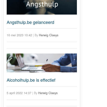
Angsthulp.be gelanceerd
10 mei 2023 10:42
|
By
Herwig Claeys
Alcoholhulp.be is effectief
5 april 2022 14:37
|
By
Herwig Claeys