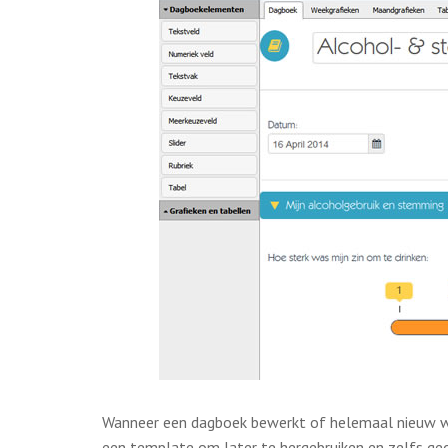
Wanneer een dagboek bewerkt of helemaal nieuw w
een template om later te hergebruiken en zelfs ged